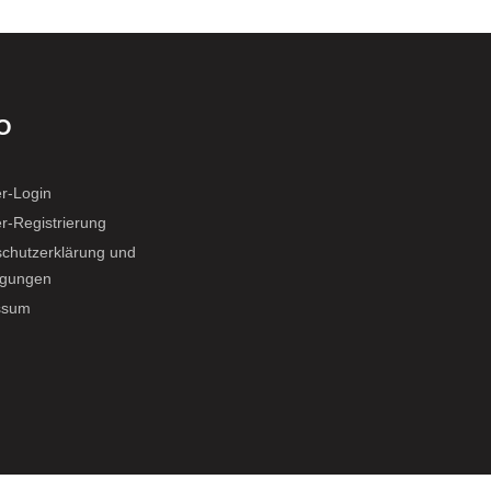
O
r-Login
r-Registrierung
chutzerklärung und
ligungen
ssum