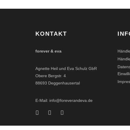
KONTAKT
INF
forever & eva
Händle
Händle
Datens
Agnette Heil und Eva Schulz GbR
Einwil
Obere Bergstr. 4
Impre
88693 Deggenhausertal
E-Mail: info@foreverandeva.de