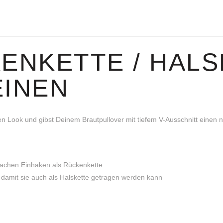
ENKETTE / HALS
EINEN
en Look und gibst Deinem Brautpullover mit tiefem V-Ausschnitt einen 
fachen Einhaken als Rückenkette
 damit sie auch als Halskette getragen werden kann