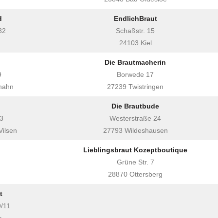
d
EndlichBraut
32
Schaßstr. 15
24103 Kiel
Die Brautmacherin
9
Borwede 17
nahn
27239 Twistringen
Die Brautbude
3
Westerstraße 24
ilsen
27793 Wildeshausen
Lieblingsbraut Kozeptboutique
Grüne Str. 7
28870 Ottersberg
t
/11