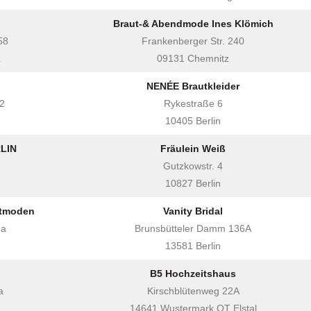
Braut-& Abendmode Ines Klömich
58
Frankenberger Str. 240
z
09131 Chemnitz
NENÉE Brautkleider
12
Rykestraße 6
10405 Berlin
RLIN
Fräulein Weiß
Gutzkowstr. 4
10827 Berlin
utmoden
Vanity Bridal
2a
Brunsbütteler Damm 136A
13581 Berlin
B5 Hochzeitshaus
a
Kirschblütenweg 22A
14641 Wustermark OT Elstal