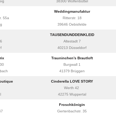
eig
38300 Wolfenbüttel
Weddingmanufaktur
r. 55a
Ritterstr. 18
rg
39646 Oebisfelde
TAUSENDUNDDEINKLEID
26
Altestadt 7
f
40213 Düsseldorf
ix
Trauninchen’s Brautloft
-30
Burgwall 1
bach
41379 Brüggen
outique
Cinderella LOVE STORY
Werth 42
l
42275 Wuppertal
Froschkönigin
47
Gertenbachstr. 35