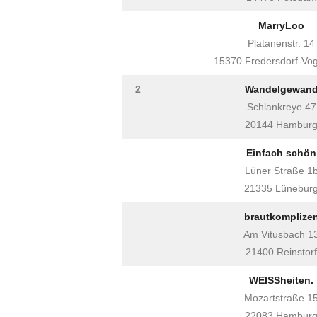
MarryLoo
Platanenstr. 14
15370 Fredersdorf-Vog
2
Wandelgewan
Schlankreye 47
20144 Hambur
Einfach schön
Lüner Straße 1
21335 Lünebur
brautkomplize
Am Vitusbach 1
21400 Reinstorf
WEISSheiten.
Mozartstraße 1
22083 Hambur