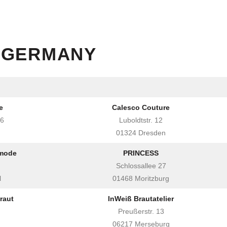
 GERMANY
e
Calesco Couture
16
Luboldtstr. 12
01324 Dresden
tmode
PRINCESS
Schlossallee 27
l
01468 Moritzburg
raut
InWeiß Brautatelier
Preußerstr. 13
06217 Merseburg