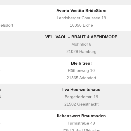
Avorio Vestito BrideStore
Landsberger Chaussee 19
elsdorf
16356 Eiche
d
VEL. VAOL – BRAUT & ABENDMODE
Mohnhof 6
g
21029 Hamburg
Bleib treu!
b
Röthenweg 10
g
21365 Adendorf
n
liva Hochzeitshaus
3
Bergedorferstr. 19
21502 Geesthacht
liebenswert Brautmoden
5
Turmstraße 49
g
23843 Bad Oldesloe