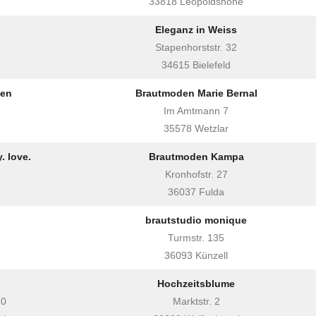
33818 Leopoldshöhe
Eleganz in Weiss
Stapenhorststr. 32
34615 Bielefeld
den
Brautmoden Marie Bernal
Im Amtmann 7
35578 Wetzlar
. love.
Brautmoden Kampa
Kronhofstr. 27
36037 Fulda
brautstudio monique
Turmstr. 135
36093 Künzell
Hochzeitsblume
10
Marktstr. 2