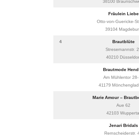
38100 Braunschw
Fräulein Liebe
Otto-von-Guericke-St
39104 Magdebu
4
Brautblüte
Stresemannstr. 
40210 Düsseldor
Brautmode Hendr
Am Mühlentor 28
41179 Mönchenglad
Marie Amour – Brautb
Aue 62
42103 Wupperta
Jenari Bridals
Remscheiderstr. 