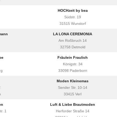
r
HOCHzeit by bea
Südstr. 19
31515 Wunstorf
mann
LA LONA CEREMONIA
Am Roßbruch 14
32758 Detmold
be
Fräulein Fraulich
Königstr. 34
rg
33098 Paderborn
Moden Kleinemas
2
Sender Str. 10-14
h
33415 Verl
en
Luft & Liebe Brautmoden
r. 1
Herforder Straße 14