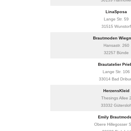
30159 Hannove
LinaSposa
Lange Str. 59
31515 Wunstorf
Brautmoden Wieg
Hansastr. 260
32257 Bünde
Brautatelier Prie
Lange Str. 106
33014 Bad Dribu
HerzensKleid
Thesings Allee 
33332 Güterslo
Emily Brautmod
Obere Hillegosser St