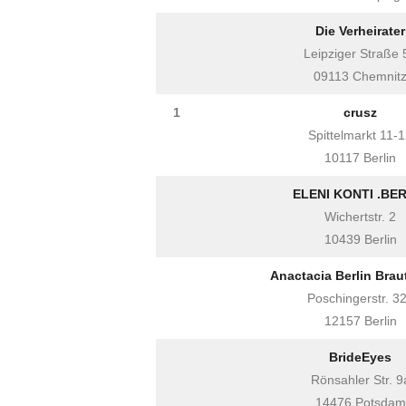
Die Verheirater
Leipziger Straße 
09113 Chemnit
1
crusz
Spittelmarkt 11-
10117 Berlin
ELENI KONTI .BE
Wichertstr. 2
10439 Berlin
Anactacia Berlin Bra
Poschingerstr. 3
12157 Berlin
BrideEyes
Rönsahler Str. 9
14476 Potsdam