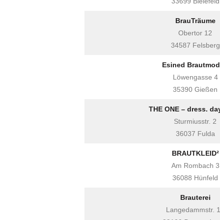
33699 Bielefeld
BrauTräume
Obertor 12
34587 Felsberg
Esined Brautmo
Löwengasse 4
35390 Gießen
THE ONE – dress. day
Sturmiusstr. 2
36037 Fulda
BRAUTKLEID²
Am Rombach 3
36088 Hünfeld
Brauterei
Langedammstr. 