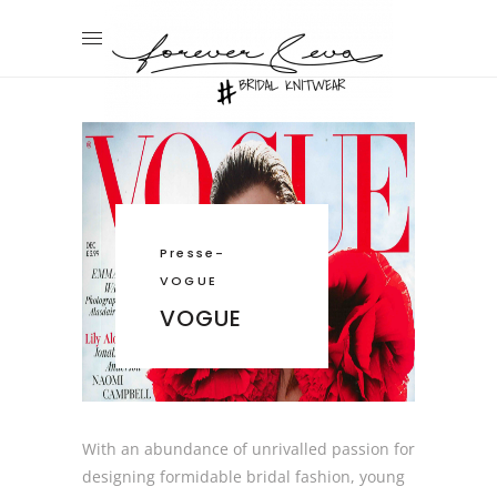
Presse
-
VOGUE
VOGUE
With an abundance of unrivalled passion for
designing formidable bridal fashion, young