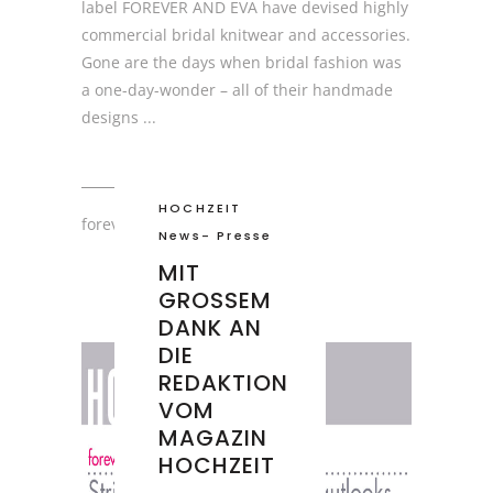
label FOREVER AND EVA have devised highly
commercial bridal knitwear and accessories.
Gone are the days when bridal fashion was
a one-day-wonder – all of their handmade
designs
HOCHZEIT
forever and eva
News
-
Presse
MIT
GROSSEM D
ANK AN D
IE R
EDAKTION V
OM M
AGAZIN H
OCHZEIT