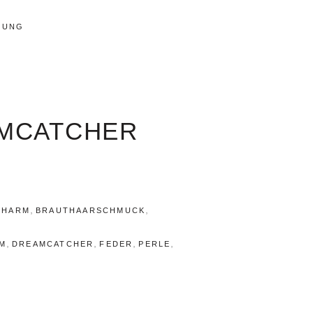
RUNG
MCATCHER
M
1
,
,
CHARM
BRAUTHAARSCHMUCK
,
,
,
,
M
DREAMCATCHER
FEDER
PERLE