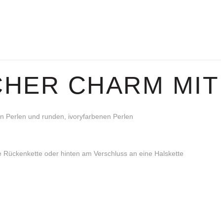
HER CHARM MIT
ten Perlen und runden, ivoryfarbenen Perlen
e Rückenkette oder hinten am Verschluss an eine Halskette