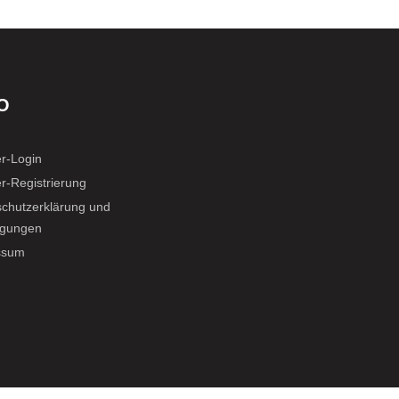
O
r-Login
r-Registrierung
chutzerklärung und
ligungen
ssum