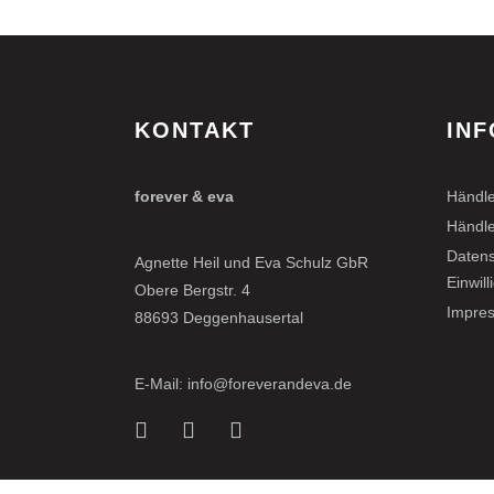
KONTAKT
INF
forever & eva
Händle
Händle
Datens
Agnette Heil und Eva Schulz GbR
Einwil
Obere Bergstr. 4
Impre
88693 Deggenhausertal
E-Mail: info@foreverandeva.de